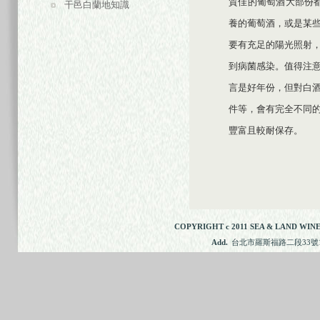
質佳的葡萄酒大部份都標有
干邑白蘭地知識
養的葡萄酒，或是某
要有充足的陽光照射
到病菌感染。值得注
言是好年份，但對白
件等，會有完全不同
豐富且較耐保存。
COPYRIGHT c 2011 SEA & LAND WINE
Add.
台北市羅斯福路二段33號11