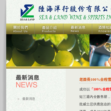
老酋長100%全程
成功以
「100%全
短三週內全數售罄，
最新消息
批威士忌供應急迫的