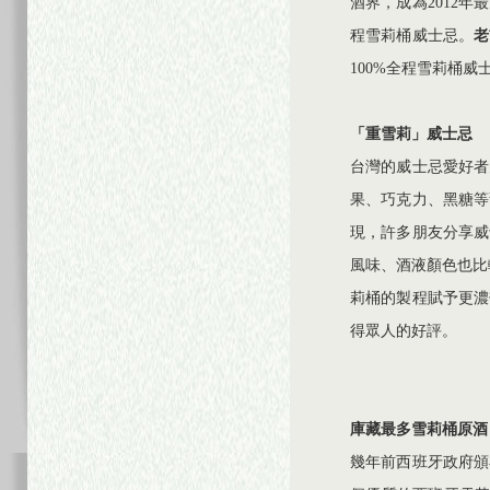
酒界，成為2012
程雪莉桶威士忌。
老
100%全程雪莉桶
「重雪莉」威士忌
台灣的威士忌愛好者
果、巧克力、黑糖等
現，許多朋友分享威
風味、酒液顏色也比
莉桶的製程賦予更濃
得眾人的好評。
庫藏最多雪莉桶原酒
幾年前西班牙政府頒