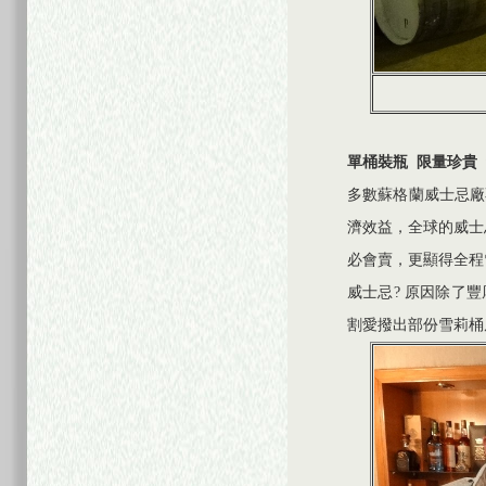
單桶裝瓶
限量珍貴
多數蘇格蘭威士忌廠
濟效益，全球的威士
必會賣，更顯得全程
威士忌? 原因除了
割愛撥出部份雪莉桶