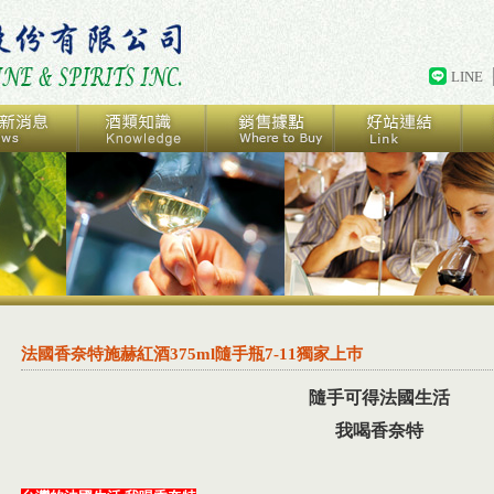
LINE
法國香奈特施赫紅酒375ml隨手瓶7-11獨家上巿
隨手可得法國生活
我喝香奈特