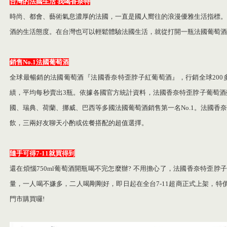
台灣的法國生活 我喝香奈特
時尚、都會、藝術氣息濃厚的法國，一直是國人嚮往的浪漫優雅生活指標。
酒的生活態度。在台灣也可以輕鬆體驗法國生活，就從打開一瓶法國葡萄酒
銷售No.1法國葡萄酒
全球最暢銷的法國葡萄酒『法國香奈特歪脖子紅葡萄酒』，行銷全球200多
績，平均每秒賣出3瓶。依據各國官方統計資料，法國香奈特歪脖子葡萄酒
國、瑞典、荷蘭、挪威、巴西等多國法國葡萄酒銷售第一名No.1。法國香
飲，三兩好友聊天小酌或佐餐搭配的超值選擇。
隨手可得7-11就買得到
還在煩惱750ml葡萄酒開瓶喝不完怎麼辦? 不用擔心了，法國香奈特歪脖子
量，一人喝不嫌多，二人喝剛剛好，即日起在全台7-11超商正式上架，特價1
門市購買囉!