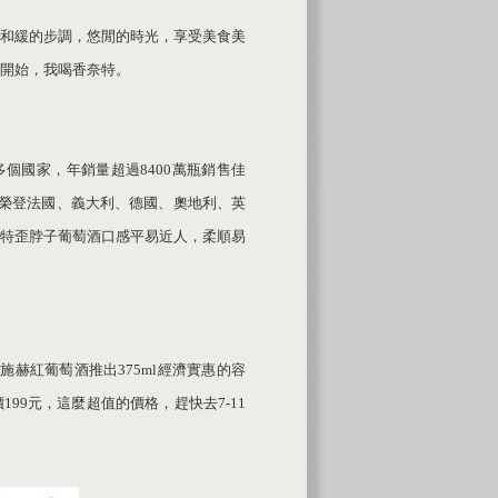
和緩的步調，悠閒的時光，享受美食美
開始，我喝香奈特。
個國家，年銷量超過8400萬瓶銷售佳
榮登法國、義大利、德國、奧地利、英
奈特歪脖子葡萄酒口感平易近人，柔順易
施赫紅葡萄酒推出375ml經濟實惠的容
99元，這麼超值的價格，趕快去7-11