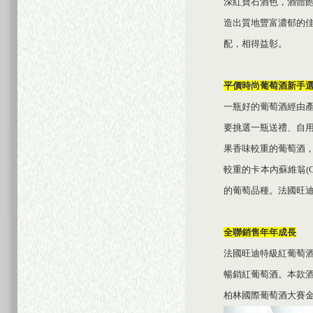
深紅寶石酒色，酒體
造出質地豐富濃郁的
配，相得益彰。
平價時尚葡萄酒新手
一瓶好的葡萄酒經由
要挑選一瓶送禮、自
果香味較重的葡萄酒
較重的卡本內蘇維翁(Cab
的葡萄品種。法國旺
全聯銷售年年成長
法國旺迪特級紅葡萄
暢銷紅葡萄酒。本款
柏林國際葡萄酒大賽金