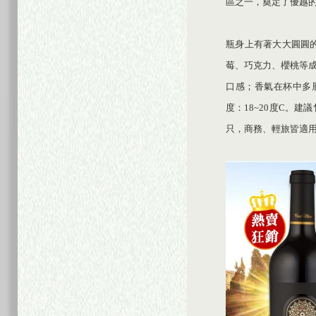
區之一，奠定了優越
瓶身上有著大大圓圓
莓、巧克力、櫻桃等
口感；香氣在杯中多
度：18~20度C。建
只，商務、輕旅皆適用