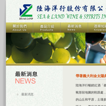
帶著義大利金太陽
陸海洋行暢銷紅酒「義
靴形狀地圖的鞋跟處
最新消息
的山丘和平原，土壤