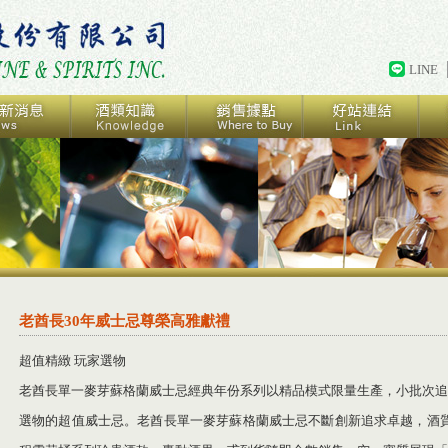
LINE
老酋長30年威士忌尊榮高雅獻禮
超值精緻 玩家選物
老酋長單一麥芽蘇格蘭威士忌經典年份系列以精品模式限量生產，小批次追
選物的超值威士忌。老酋長單一麥芽蘇格蘭威士忌不斷創新追求卓越，酒質