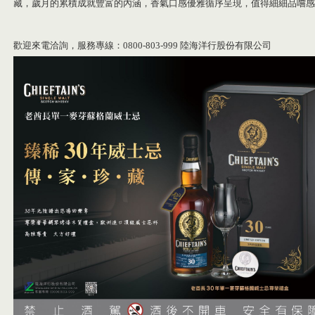
藏，歲月的累積成就豐富的內涵，香氣口感優雅循序呈現，值得細細品嚐感
歡迎來電洽詢，服務專線：0800-803-999 陸海洋行股份有限公司