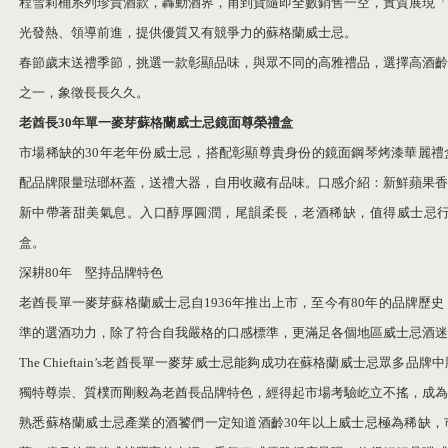
程雪莉桶系列珍貴酒款，轟動酒界，甫到貨隨即全數銷售一空，實質展現「
光發熱、領導前進，提供優質又有競爭力的蘇格蘭威士忌。
春節歲末送禮季節，挑選一款彰顯品味，與眾不同的高雅禮品，選擇高酒齡
之一，象徵長長久久。
老酋長
30
年單一麥芽蘇格蘭威士忌鏡面尊榮禮盒
市場稀缺的30年老年份威士忌，搭配彰顯尊貴身份的鏡面鋼琴烤漆華麗禮
配品牌限量琺瑯杯蓋，送禮大器，自用收藏有品味。口感介紹：新鮮蘋果香
新中帶著甜美氣息。入口醇厚圓潤，尾韻柔長，老酒稀缺，值得威士忌行家珍
盒。
深耕80年 堅持品牌特色
老酋長單一麥芽蘇格蘭威士忌自1936年推出上市，至今有80年的品牌歷
準的選酒功力，除了符合自我嚴格的口感標準，更滿足各個地區威士忌酒迷
The Chieftain’s老酋長單一麥芽威士忌能夠成功在蘇格蘭威士忌眾多
獨特尊崇、質樸而剛毅為老酋長品牌特色，經得起市場考驗屹立不搖，成為
熟悉蘇格蘭威士忌產業的酒饕們一定知道酒齡30年以上威士忌極為稀缺，