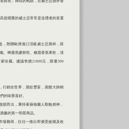
老酋長」輝煌的戰績，在威士忌酒界發
高規穩重的威士忌常常是送禮者的首選
盒，附贈歐洲進口頂級威士忌酒杯，搭
氣、蜂蜜燕麥餅乾、糖霜香蕉果乾，清
藏。建議售價21800元，限量300
史，行銷全世界，酒款豐富，蒸餾大師精
們的味蕾喜好。
品牌中脫穎而出，秉持著蘇格蘭人勤勉精神，
酒廠的第一明星商品。
巿場難尋，往往一推出即廣受搶購及收