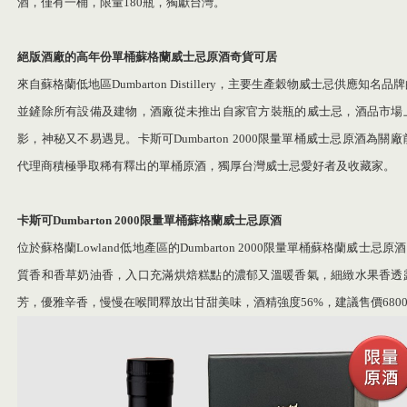
酒，僅有一桶，限量180瓶，獨獻台灣。
絕版酒廠的高年份單桶蘇格蘭威士忌原酒
奇貨可居
來自蘇格蘭低地區Dumbarton Distillery，主要生產穀物威士忌供應知
並鏟除所有設備及建物，酒廠從未推出自家官方裝瓶的威士忌，酒品市場
影，神秘又不易遇見。卡斯可Dumbarton 2000限量單桶威士忌原酒為
代理商積極爭取稀有釋出的單桶原酒，獨厚台灣威士忌愛好者及收藏家。
卡斯可
Dumbarton 2000
限量單桶蘇格蘭威士忌原酒
位於蘇格蘭Lowland低地產區的Dumbarton 2000限量單桶蘇格蘭威
質香和香草奶油香，入口充滿烘焙糕點的濃郁又溫暖香氣，細緻水果香透
芳，優雅辛香，慢慢在喉間釋放出甘甜美味，酒精強度56%，建議售價680