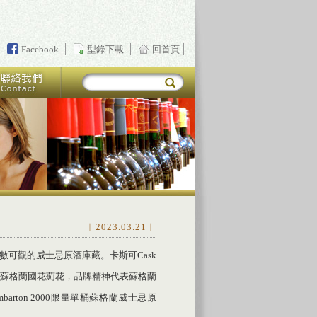
Facebook
型錄下載
回首頁
︱2023.03.21︱
擁有為數可觀的威士忌原酒庫藏。卡斯可Cask
tle為蘇格蘭國花薊花，品牌精神代表蘇格蘭
ton 2000限量單桶蘇格蘭威士忌原