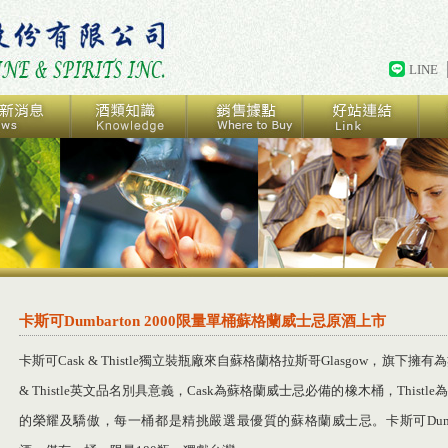
LINE
卡斯可Dumbarton 2000限量單桶蘇格蘭威士忌原酒上市
卡斯可Cask & Thistle獨立裝瓶廠來自蘇格蘭格拉斯哥Glasgow，旗下
& Thistle英文品名別具意義，Cask為蘇格蘭威士忌必備的橡木桶，This
的榮耀及驕傲，每一桶都是精挑嚴選最優質的蘇格蘭威士忌。卡斯可Dumbar