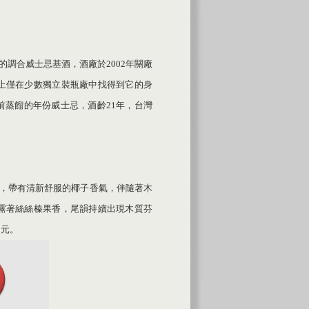
名品牌的調合威士忌基酒，酒廠於2002年關廠
上僅在少數獨立裝瓶廠中找得到它的身
關廠前蒸餾的年份威士忌，酒齡21年，台灣
士忌原酒，帶有清新舒服的椰子香氣，伴隨著木
露著絲絲榛果香，尾韻持續出現木質芬
0元。