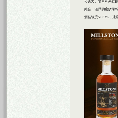
巧克力、甘草和果乾
結合，溫潤的蜜餞果
酒精強度51.63%，建議