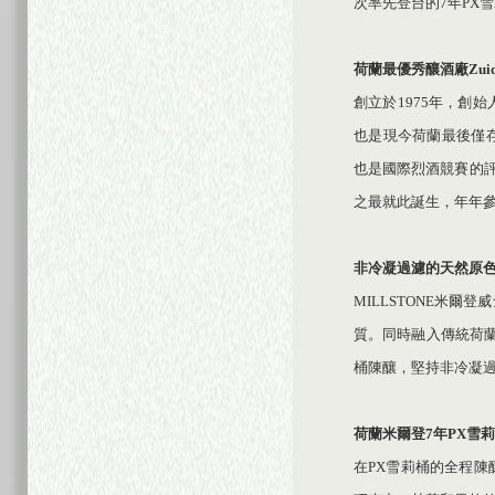
次率先登台的7年PX
荷蘭最優秀釀酒廠
Zui
創立於1975年，創始
也是現今荷蘭最後僅存的獨
也是國際烈酒競賽的評
之最就此誕生，年年
非冷凝過濾的天然原
MILLSTONE米
質。同時融入傳統荷蘭
桶陳釀，堅持非冷凝
荷蘭米爾登
7
年
PX
雪莉
在PX雪莉桶的全程