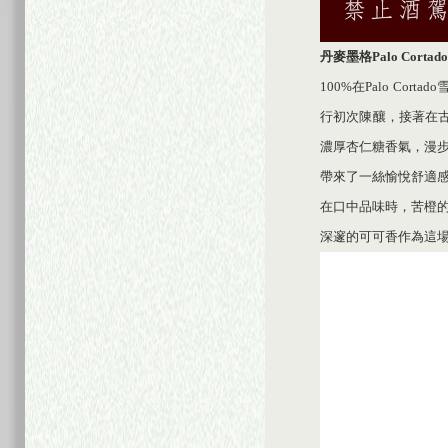
丹麥墨格
Palo Cortado
100%在Palo Co
行初次陳釀，接著在古老
濃厚杏仁糖香氣，漫
帶來了一絲愉悅舒適
在口中品味時，苦橙
深邃的可可香作為這場品