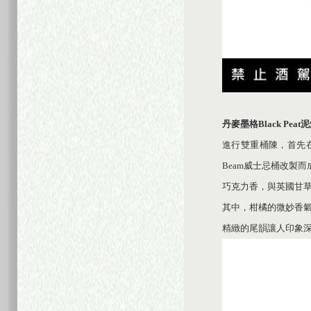
丹麥墨格
Black Peat
泥
進行雙重桶陳，首先在
Beam威士忌桶改製而
巧克力香，與英國甘
其中，柑橘的微妙香
精緻的尾韻讓人印象深刻