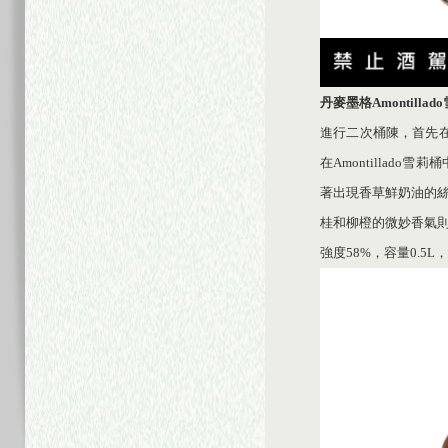
丹麥墨格
Amontillado
進行二次桶陳，首先在
在Amontilla
著出現香草鮮奶油的
桂和柳橙的微妙香氣
強度58%，容量0.5L