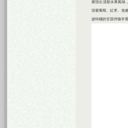
展現出清新水果風味，
深紫葡萄、紅李、焦糖
波特桶的甘甜伴隨辛香調