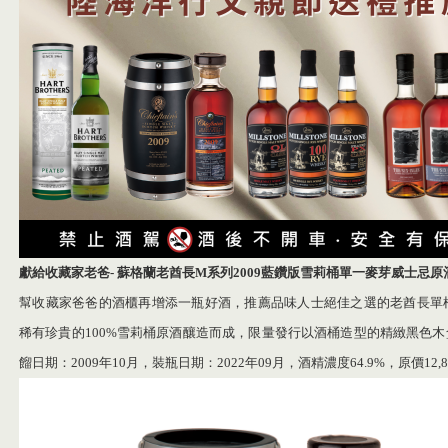
獻給收藏家老爸
-
蘇格蘭老酋長
M
系列
2009
藍鑽版雪莉桶單一麥芽威士忌原
幫收藏家爸爸的酒櫃再增添一瓶好酒，推薦品味人士絕佳之選的老酋長單桶
稀有珍貴的100%雪莉桶原酒釀造而成，限量發行以酒桶造型的精緻黑色
餾日期：2009年10月，裝瓶日期：2022年09月，酒精濃度64.9%，原價12,8