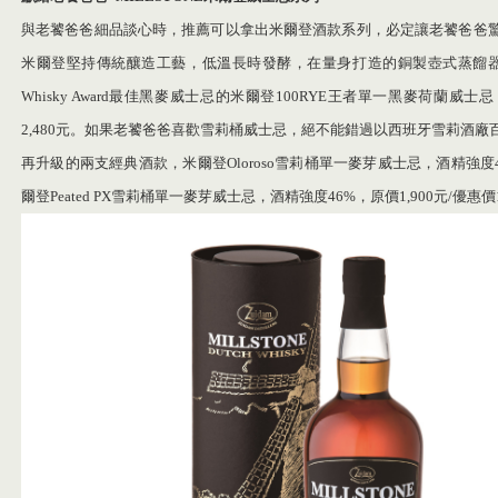
與老饕爸爸細品談心時，推薦可以拿出米爾登酒款系列，必定讓老饕爸爸驚豔
米爾登堅持傳統釀造工藝，低溫長時發酵，在量身打造的銅製壺式蒸餾器中
Whisky Award最佳黑麥威士忌的米爾登100RYE王者單一黑麥荷蘭威士忌
2,480元。如果老饕爸爸喜歡雪莉桶威士忌，絕不能錯過以西班牙雪莉酒廠百
再升級的兩支經典酒款，米爾登Oloroso雪莉桶單一麥芽威士忌，酒精強度46%
爾登Peated PX雪莉桶單一麥芽威士忌，酒精強度46%，原價1,900元/優惠價1