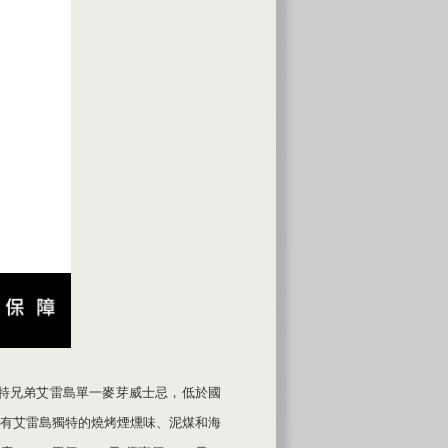
特兄弟艾雷島單一麥芽威士忌，低於國
有艾雷島獨特的燒烤煙燻味、泥煤和海