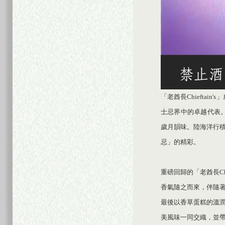
「老酋長Chiefta
士忌界中的卓越代表。
歲月韻味。陸海洋行積極
忌」的精彩。
重磅回歸的「老酋長Ch
香氣隨之而來，伴隨
最後以香草蛋糕的溫
美風味一同交織，並