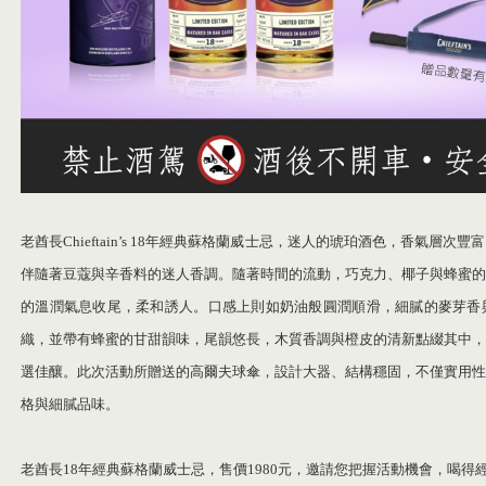
老酋長Chieftain’s 18年經典蘇格蘭威士忌，迷人的琥珀酒色，香氣層
伴隨著豆蔻與辛香料的迷人香調。隨著時間的流動，巧克力、椰子與蜂蜜的
的溫潤氣息收尾，柔和誘人。口感上則如奶油般圓潤順滑，細膩的麥芽香
織，並帶有蜂蜜的甘甜韻味，尾韻悠長，木質香調與橙皮的清新點綴其中，
選佳釀。此次活動所贈送的高爾夫球傘，設計大器、結構穩固，不僅實用性
格與細膩品味。
老酋長18年經典蘇格蘭威士忌，售價1980元，邀請您把握活動機會，喝得