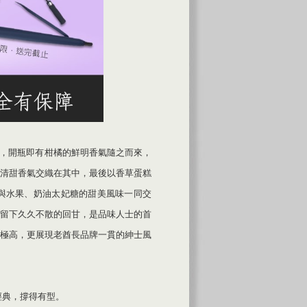
次豐富，開瓶即有柑橘的鮮明香氣隨之而來，
清甜香氣交織在其中，最後以香草蛋糕
與水果、奶油太妃糖的甜美風味一同交
留下久久不散的回甘，是品味人士的首
極高，更展現老酋長品牌一貫的紳士風
經典，撐得有型。