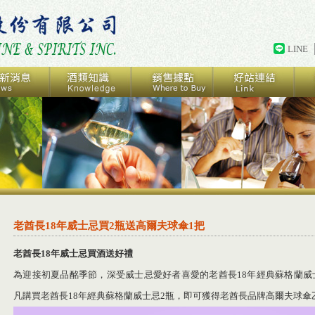
LINE
老酋長18年威士忌買2瓶送高爾夫球傘1把
老酋長
1
8
年威士忌買酒送好禮
為迎接初夏品酩季節，深受威士忌愛好者喜愛的老酋長18年經典蘇格蘭威
凡購買老酋長18年經典蘇格蘭威士忌2瓶，即可獲得老酋長品牌高爾夫球傘