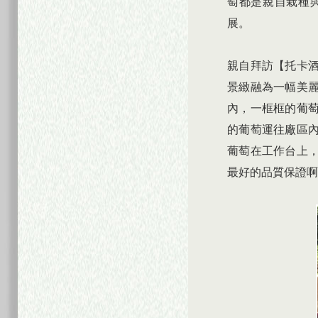
萄都是親自栽種
展。
親自拜訪【托卡
景緻融為一幅美
內，一框框的葡
的葡萄運往廠區
葡萄在工作台上
最好的品質保證啊