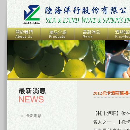
2012托卡酒莊巡
【托卡酒莊】位在法國
最新消息
名人之一，【托