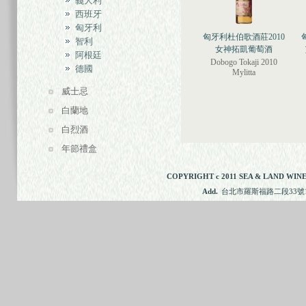
義大利
西班牙
匈牙利
匈牙利杜伯歌酒莊2010
智利
女神拓凱葡萄酒
阿根廷
Dobogo Tokaji 2010
德國
Mylitta
威士忌
白蘭地
白烈酒
年節禮盒
COPYRIGHT c 2011 SEA & LAND WINE
Add.
台北市羅斯福路二段33號11