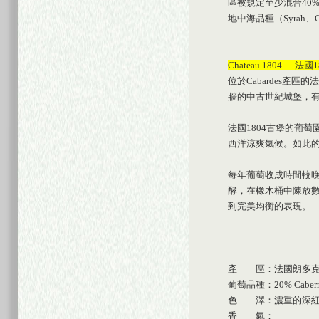
區被規定至少混合40%來自
地中海品種（Syrah
Chateau 1804 --- 法
位於Cabardes產
牆的中古世紀城堡，有
法國1804古堡的葡
西洋涼爽氣候。如此
每年葡萄收成時間較晚
酵，在橡木桶中陳放
到完美均衡的表現。
產 區：法國朗多克胡
葡萄品種：20% Cabernet-S
色 澤：濃重的
香 氣：