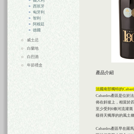
義大利
西班牙
匈牙利
智利
阿根廷
德國
威士忌
白蘭地
白烈酒
年節禮盒
產品介紹
法國南部獨特的Cabarde
Cabardes產區是位於法
佈在斜坡上，相當於四
至少受到6條河流灌
樣得天獨厚的的風土條
Cabardes產區早在