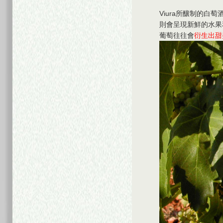
Viura所釀制的白
則會呈現新鮮的水果
葡萄往往會
衍生出甜