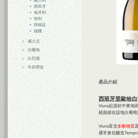
義大利
西班牙
匈牙利
智利
阿根廷
德國
威士忌
白蘭地
白烈酒
年節禮盒
產品介紹
西班牙里歐哈白葡
Viura起源於中東地
植面積在該地白葡萄
Viura富含
多酚物質
通常會在釀造Tempra