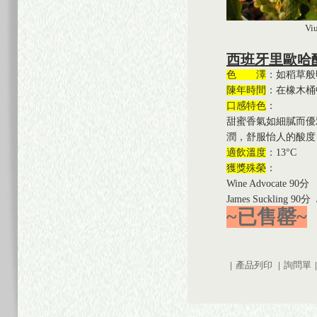
Viura(Mac
西班牙里歐哈
色 澤
：如稻草
陳年時間
：在橡木桶
口感特色
：
甜蜜香氣如細膩而優
潤，舒服怡人的酸度
適飲溫度
：13
°C
獲獎殊榮
：
Wine Advocate 90分
James Suckling 90分 
~已售罄
~
|
產品列印
|
詢問單
|