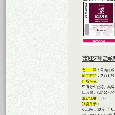
西班牙里歐哈
色 澤
：
呈磚紅般
陳年時間
：
進行乳酸
口感特色
：
帶有野生藍莓、黑莓
口圓潤，
餘韻帶來的
適飲溫度
：18
°C
獲獎殊榮
：
GuiaPenin93分 / Jam