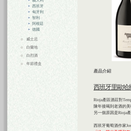
義大利
西班牙
匈牙利
智利
阿根廷
德國
威士忌
白蘭地
白烈酒
年節禮盒
產品介紹
西班牙里歐哈紅葡萄
Rioja產區酒莊對Tem
陳年後喝到老酒的美
另一個原因是Rioj
西班牙葡萄酒作家Jose