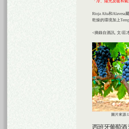
「冷、陽光及暖和氣
Rioja Alta和Al
乾燥的環境加上Tempra
<摘錄自酒訊, 文/莊
圖片來源:LODI
西班牙葡萄酒