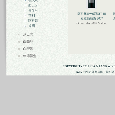
義大利
西班牙
匈牙利
阿根廷歐弗尼酒莊 頂
智利
級紅葡萄酒 2007
阿根廷
O.Fournier 2007 Malbec
德國
威士忌
白蘭地
白烈酒
年節禮盒
COPYRIGHT c 2011 SEA & LAND WINE
Add.
台北市羅斯福路二段33號11